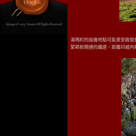
湯瑪町的設廠地點可能是受啟發
緊鄰新開通的鐵道，距離印威內斯(Inv