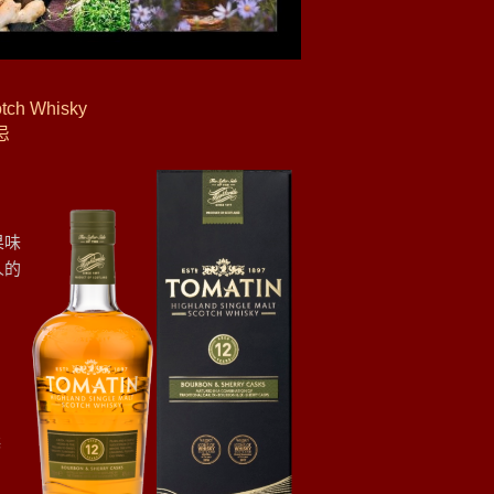
tch Whisky
忌
果味
人的
獎