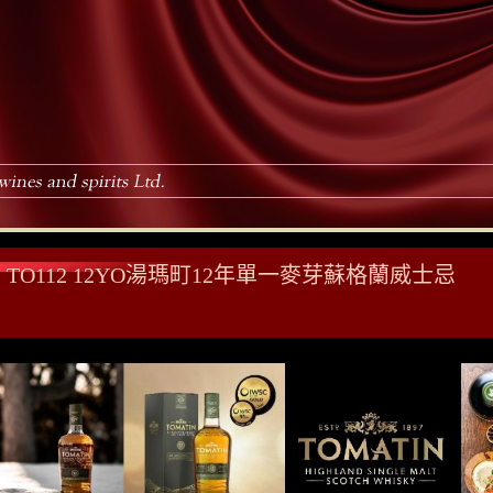
TO112 12YO湯瑪町12年單一麥芽蘇格蘭威士忌