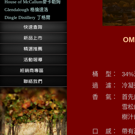
House of McCallum麥卡勒姆
Glendalough 格倫達洛
Dingle Distillery 丁格爾
OMA
桶
型
：
34%
過
濾
：
冷凝
香
氣
：
首先
雪松
樹汁
口
感
：
帶有