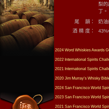
梨的
丁
。
尾
韻
：
奶油
酒
精
度
：
43%v
2024 Word Whiskies Awards 
2022 International Spirits Cha
2021 International Spirits Cha
2020 Jim Murray’s Whisky Bib
2024 San Francisco World Spi
2023 San Francisco World Spir
2021 San Francisco World Spi