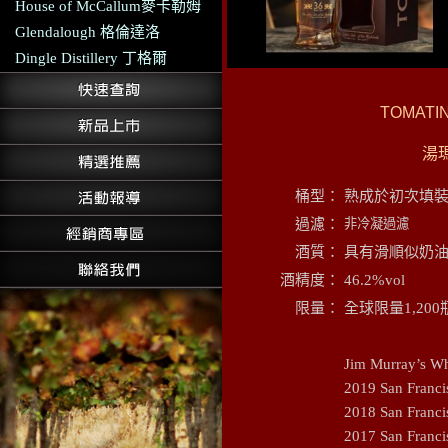
House of McCallum麥卡勒姆
Glendalough 格倫達洛
Dingle Distillery 丁格爾
TOMATIN 
湯
桶型：
熟成於初次填裝西
過濾：
非冷凝過濾
酒質：
具有滑順似奶
酒精度：
46.2%vol
限量：
全球限量1,200
Jim Murray’s 
2019 San Franc
2018 San Franc
2017 San Franc